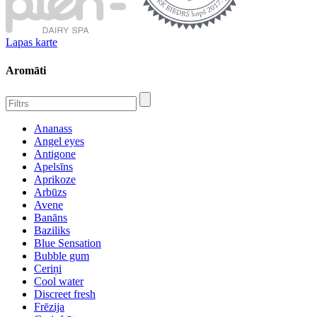
Lapas karte
Aromāti
Ananass
Angel eyes
Antigone
Apelsīns
Aprikoze
Arbūzs
Avene
Banāns
Baziliks
Blue Sensation
Bubble gum
Ceriņi
Cool water
Discreet fresh
Frēzija