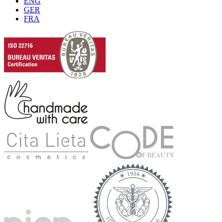
ENG
GER
FRA