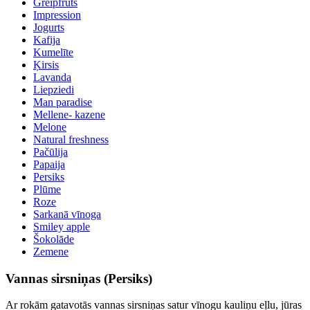
Greipfrūts
Impression
Jogurts
Kafija
Kumelīte
Ķirsis
Lavanda
Liepziedi
Man paradise
Mellene- kazene
Melone
Natural freshness
Pačūlija
Papaija
Persiks
Plūme
Roze
Sarkanā vīnoga
Smiley apple
Šokolāde
Zemene
Vannas sirsniņas (Persiks)
Ar rokām gatavotās vannas sirsniņas satur vīnogu kauliņu eļlu, jūras