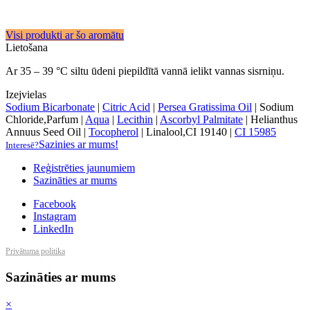
Visi produkti ar šo aromātu
Lietošana
Ar 35 – 39 °C siltu ūdeni piepildītā vannā ielikt vannas sisrniņu.
Izejvielas
Sodium Bicarbonate
|
Citric Acid
|
Persea Gratissima Oil
|
Sodium
Chloride,Parfum
|
Aqua
|
Lecithin
|
Ascorbyl Palmitate
|
Helianthus
Annuus Seed Oil
|
Tocopherol
|
Linalool,CI 19140
|
CI 15985
Sazinies ar mums!
Interesē?
Reģistrēties jaunumiem
Sazināties ar mums
Facebook
Instagram
LinkedIn
Privātuma politika
Sazināties ar mums
×