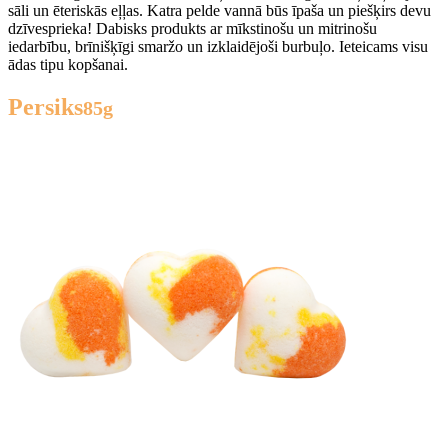
sāli un ēteriskās eļļas. Katra pelde vannā būs īpaša un piešķirs devu
dzīvesprieka! Dabisks produkts ar mīkstinošu un mitrinošu
iedarbību, brīnišķīgi smaržo un izklaidējoši burbuļo. Ieteicams visu
ādas tipu kopšanai.
Persiks
85g