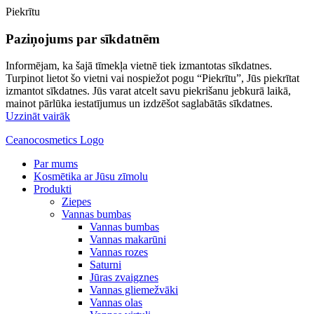
Piekrītu
Paziņojums par sīkdatnēm
Informējam, ka šajā tīmekļa vietnē tiek izmantotas sīkdatnes.
Turpinot lietot šo vietni vai nospiežot pogu “Piekrītu”, Jūs piekrītat
izmantot sīkdatnes. Jūs varat atcelt savu piekrišanu jebkurā laikā,
mainot pārlūka iestatījumus un izdzēšot saglabātās sīkdatnes.
Uzzināt vairāk
Ceanocosmetics Logo
Par mums
Kosmētika ar Jūsu zīmolu
Produkti
Ziepes
Vannas bumbas
Vannas bumbas
Vannas makarūni
Vannas rozes
Saturni
Jūras zvaigznes
Vannas gliemežvāki
Vannas olas