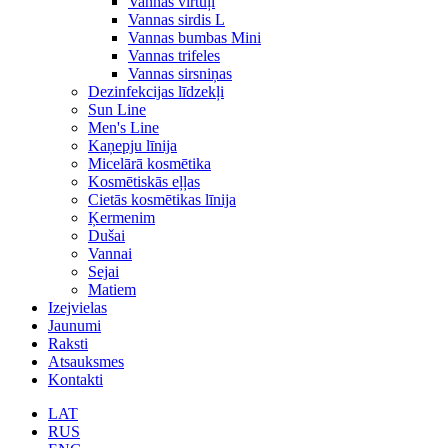
Vannas virtuļi
Vannas sirdis L
Vannas bumbas Mini
Vannas trifeles
Vannas sirsniņas
Dezinfekcijas līdzekļi
Sun Line
Men's Line
Kaņepju līnija
Micelārā kosmētika
Kosmētiskās eļļas
Cietās kosmētikas līnija
Ķermenim
Dušai
Vannai
Sejai
Matiem
Izejvielas
Jaunumi
Raksti
Atsauksmes
Kontakti
LAT
RUS