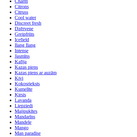
Charm
Citrons
Citruss
Cool water
Discreet fresh
Dzērvene
Greipfrūts
Icefield
Ilang Ilang
Intense
Jasmīns
Kafija
Kazas piens
Kazas piens ar auzām
Kivi
Kokosrieksts
Kumelīte
Ķirsis
Lavanda
Liepziedi
Maijpuķītes
Mandarīns
Mandele
Mango
Man paradise