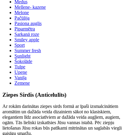
Medus
Mellene- kazene
Melone
Pačūlija
Pasiona auglis
Piparmētra
Sarkanā roze
Smiley apple
Sport
Summer fresh
Sunlight
Šokolāde
Tulpe
Upene
Vaniļa
Zemene
Ziepes Sirdis (Anticelulīts)
Ar rokām darinātas ziepes sirds formā ar īpaši izsmalcinātiem
aromātim un dažāda veida dizainiem sākot no klasiskiem,
elegantiem līdz asociatīviem ar dažāda veida augļiem, augiem,
ogām. Tās lieliski izskatīsies Jūsu vannas istabā. Pēc ziepju
lietošanas Jūsu rokas būs patīkami mitrinātas un saglabās viegli
gaisīgu smaržu.