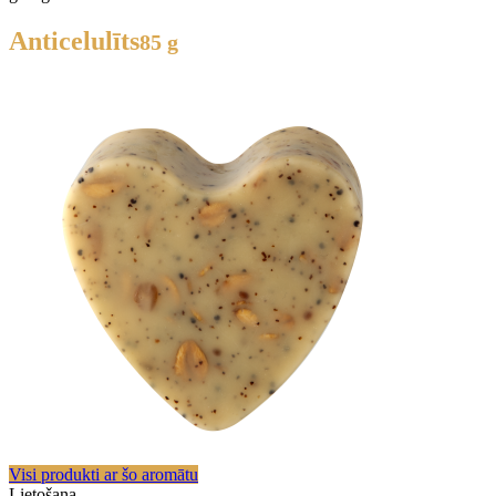
Anticelulīts
85 g
Visi produkti ar šo aromātu
Lietošana