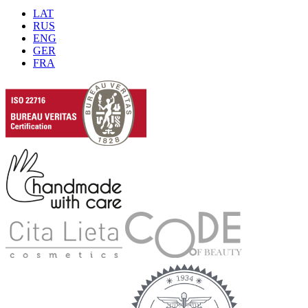
LAT
RUS
ENG
GER
FRA