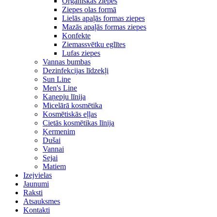
Organiskās ziepes
Ziepes olas formā
Lielās apaļās formas ziepes
Mazās apaļās formas ziepes
Konfekte
Ziemassvētku eglītes
Lufas ziepes
Vannas bumbas
Dezinfekcijas līdzekļi
Sun Line
Men's Line
Kaņepju līnija
Micelārā kosmētika
Kosmētiskās eļļas
Cietās kosmētikas līnija
Ķermenim
Dušai
Vannai
Sejai
Matiem
Izejvielas
Jaunumi
Raksti
Atsauksmes
Kontakti