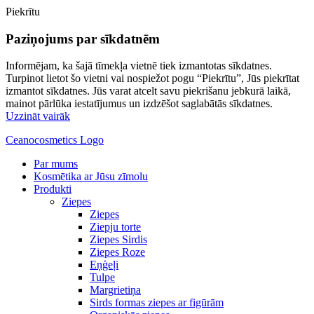
Piekrītu
Paziņojums par sīkdatnēm
Informējam, ka šajā tīmekļa vietnē tiek izmantotas sīkdatnes.
Turpinot lietot šo vietni vai nospiežot pogu “Piekrītu”, Jūs piekrītat
izmantot sīkdatnes. Jūs varat atcelt savu piekrišanu jebkurā laikā,
mainot pārlūka iestatījumus un izdzēšot saglabātās sīkdatnes.
Uzzināt vairāk
Ceanocosmetics Logo
Par mums
Kosmētika ar Jūsu zīmolu
Produkti
Ziepes
Ziepes
Ziepju torte
Ziepes Sirdis
Ziepes Roze
Eņģeļi
Tulpe
Margrietiņa
Sirds formas ziepes ar figūrām