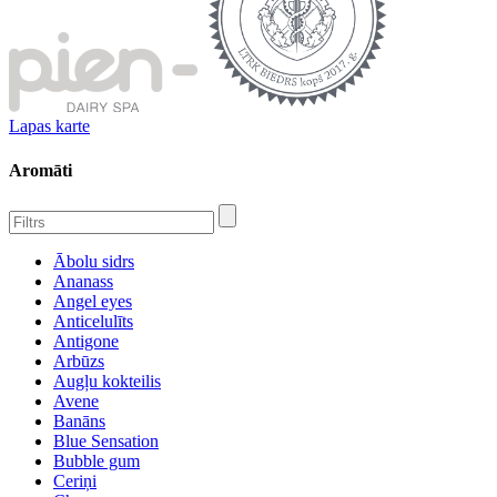
Lapas karte
Aromāti
Ābolu sidrs
Ananass
Angel eyes
Anticelulīts
Antigone
Arbūzs
Augļu kokteilis
Avene
Banāns
Blue Sensation
Bubble gum
Ceriņi