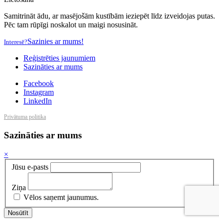
Samitrināt ādu, ar masējošām kustībām ieziepēt līdz izveidojas putas.
Pēc tam rūpīgi noskalot un maigi nosusināt.
Sazinies ar mums!
Interesē?
Reģistrēties jaunumiem
Sazināties ar mums
Facebook
Instagram
LinkedIn
Privātuma politika
Sazināties ar mums
×
Jūsu e-pasts
Ziņa
Vēlos saņemt jaunumus.