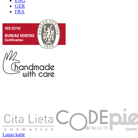
ENG
GER
FRA
Lapas karte