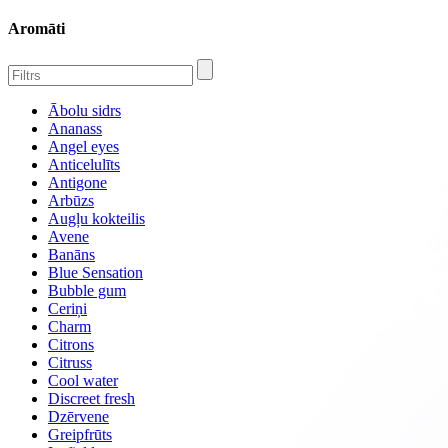
Aromāti
Ābolu sidrs
Ananass
Angel eyes
Anticelulīts
Antigone
Arbūzs
Augļu kokteilis
Avene
Banāns
Blue Sensation
Bubble gum
Ceriņi
Charm
Citrons
Citruss
Cool water
Discreet fresh
Dzērvene
Greipfrūts