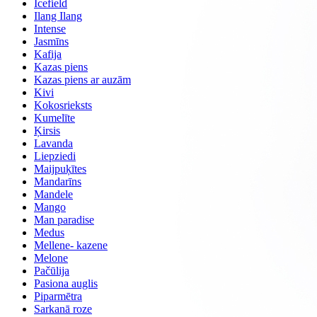
Icefield
Ilang Ilang
Intense
Jasmīns
Kafija
Kazas piens
Kazas piens ar auzām
Kivi
Kokosrieksts
Kumelīte
Ķirsis
Lavanda
Liepziedi
Maijpuķītes
Mandarīns
Mandele
Mango
Man paradise
Medus
Mellene- kazene
Melone
Pačūlija
Pasiona auglis
Piparmētra
Sarkanā roze