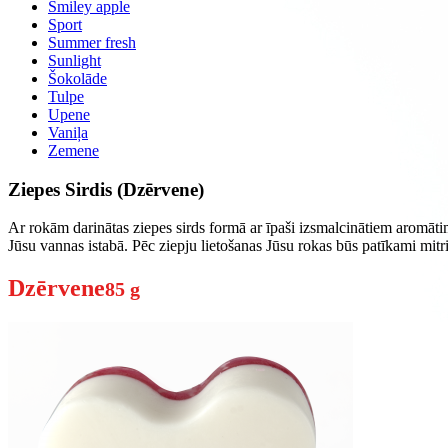
Smiley apple
Sport
Summer fresh
Sunlight
Šokolāde
Tulpe
Upene
Vaniļa
Zemene
Ziepes Sirdis (Dzērvene)
Ar rokām darinātas ziepes sirds formā ar īpaši izsmalcinātiem aromāti
Jūsu vannas istabā. Pēc ziepju lietošanas Jūsu rokas būs patīkami mitr
Dzērvene
85 g