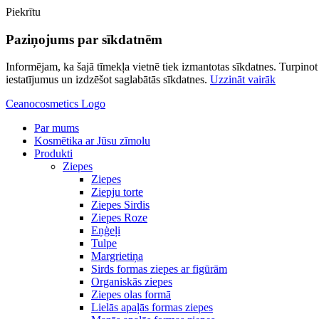
Piekrītu
Paziņojums par sīkdatnēm
Informējam, ka šajā tīmekļa vietnē tiek izmantotas sīkdatnes. Turpinot l
iestatījumus un izdzēšot saglabātās sīkdatnes.
Uzzināt vairāk
Ceanocosmetics Logo
Par mums
Kosmētika ar Jūsu zīmolu
Produkti
Ziepes
Ziepes
Ziepju torte
Ziepes Sirdis
Ziepes Roze
Eņģeļi
Tulpe
Margrietiņa
Sirds formas ziepes ar figūrām
Organiskās ziepes
Ziepes olas formā
Lielās apaļās formas ziepes