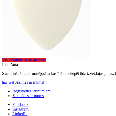
Visi produkti ar šo aromātu
Lietošana
Samitrināt ādu, ar masējošām kustībām ieziepēt līdz izveidojas putas. 
Sazinies ar mums!
Interesē?
Reģistrēties jaunumiem
Sazināties ar mums
Facebook
Instagram
LinkedIn