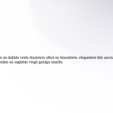
m un dažāda veida dizainiem sākot no klasiskiem, elegantiem līdz asocia
inātas un saglabās viegli gaisīgu smaržu.