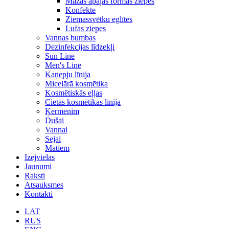
Mazās apaļās formas ziepes
Konfekte
Ziemassvētku eglītes
Lufas ziepes
Vannas bumbas
Dezinfekcijas līdzekļi
Sun Line
Men's Line
Kaņepju līnija
Micelārā kosmētika
Kosmētiskās eļļas
Cietās kosmētikas līnija
Ķermenim
Dušai
Vannai
Sejai
Matiem
Izejvielas
Jaunumi
Raksti
Atsauksmes
Kontakti
LAT
RUS