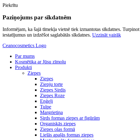
Piekrītu
Paziņojums par sīkdatnēm
Informējam, ka šajā tīmekļa vietnē tiek izmantotas sīkdatnes. Turpinot l
iestatījumus un izdzēšot saglabātās sīkdatnes.
Uzzināt vairāk
Ceanocosmetics Logo
Par mums
Kosmētika ar Jūsu zīmolu
Produkti
Ziepes
Ziepes
Ziepju torte
Ziepes Sirdis
Ziepes Roze
Eņģeļi
Tulpe
Margrietiņa
Sirds formas ziepes ar figūrām
Organiskās ziepes
Ziepes olas formā
Lielās apaļās formas ziepes