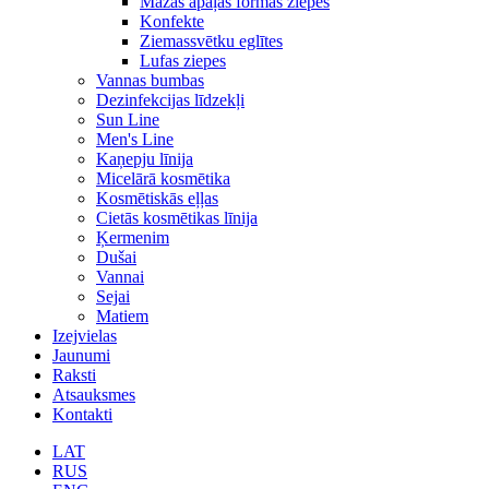
Mazās apaļās formas ziepes
Konfekte
Ziemassvētku eglītes
Lufas ziepes
Vannas bumbas
Dezinfekcijas līdzekļi
Sun Line
Men's Line
Kaņepju līnija
Micelārā kosmētika
Kosmētiskās eļļas
Cietās kosmētikas līnija
Ķermenim
Dušai
Vannai
Sejai
Matiem
Izejvielas
Jaunumi
Raksti
Atsauksmes
Kontakti
LAT
RUS