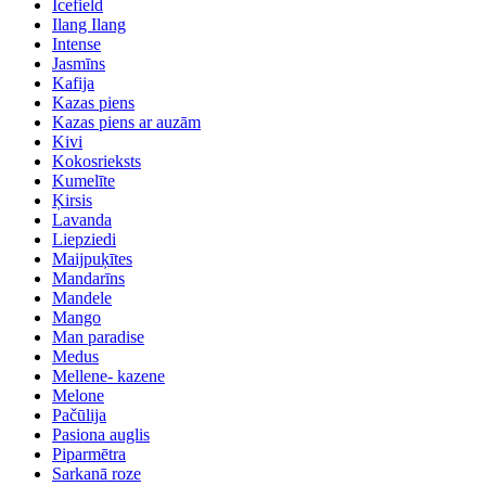
Icefield
Ilang Ilang
Intense
Jasmīns
Kafija
Kazas piens
Kazas piens ar auzām
Kivi
Kokosrieksts
Kumelīte
Ķirsis
Lavanda
Liepziedi
Maijpuķītes
Mandarīns
Mandele
Mango
Man paradise
Medus
Mellene- kazene
Melone
Pačūlija
Pasiona auglis
Piparmētra
Sarkanā roze