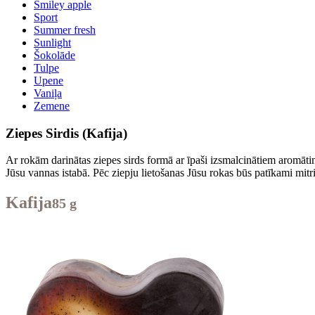
Smiley apple
Sport
Summer fresh
Sunlight
Šokolāde
Tulpe
Upene
Vaniļa
Zemene
Ziepes Sirdis (Kafija)
Ar rokām darinātas ziepes sirds formā ar īpaši izsmalcinātiem aromāti
Jūsu vannas istabā. Pēc ziepju lietošanas Jūsu rokas būs patīkami mitr
Kafija
85 g