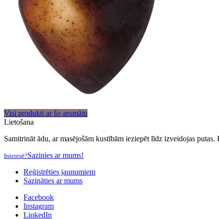
Visi produkti ar šo aromātu
Lietošana
Samitrināt ādu, ar masējošām kustībām ieziepēt līdz izveidojas putas. 
Sazinies ar mums!
Interesē?
Reģistrēties jaunumiem
Sazināties ar mums
Facebook
Instagram
LinkedIn