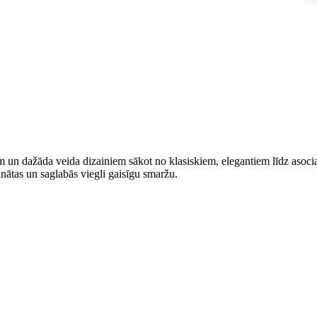
m un dažāda veida dizainiem sākot no klasiskiem, elegantiem līdz asocia
inātas un saglabās viegli gaisīgu smaržu.