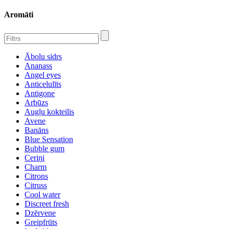
Aromāti
Ābolu sidrs
Ananass
Angel eyes
Anticelulīts
Antigone
Arbūzs
Augļu kokteilis
Avene
Banāns
Blue Sensation
Bubble gum
Ceriņi
Charm
Citrons
Citruss
Cool water
Discreet fresh
Dzērvene
Greipfrūts