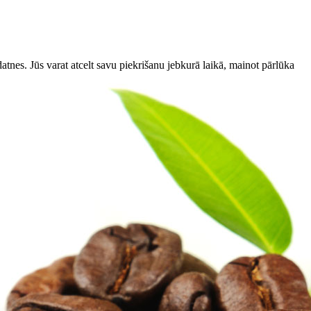
datnes. Jūs varat atcelt savu piekrišanu jebkurā laikā, mainot pārlūka