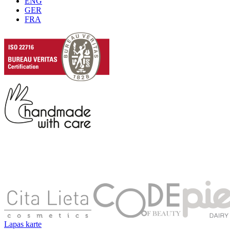
ENG
GER
FRA
Lapas karte