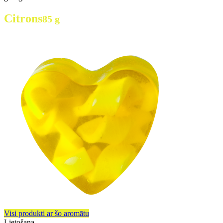
Citrons
85 g
Visi produkti ar šo aromātu
Lietošana