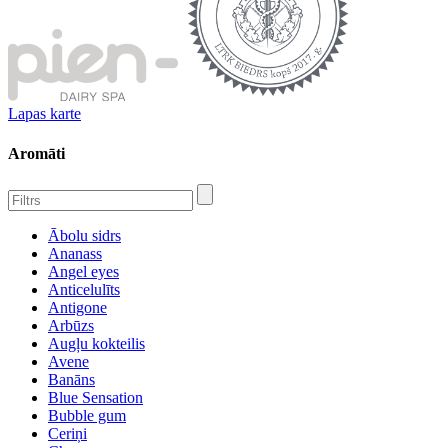
Lapas karte
Aromāti
Ābolu sidrs
Ananass
Angel eyes
Anticelulīts
Antigone
Arbūzs
Augļu kokteilis
Avene
Banāns
Blue Sensation
Bubble gum
Ceriņi