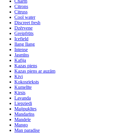
Charm
Citrons
Citruss
Cool water
Discreet fresh
Dzērvene
Greipfrūts
Icefield
Ilang Ilang
Intense
Jasmīns
Kafija
Kazas piens
Kazas piens ar auzām
Kivi
Kokosrieksts
Kumelīte
Ķirsis
Lavanda
Liepziedi
Maijpuķītes
Mandarīns
Mandele
Mango
Man paradise