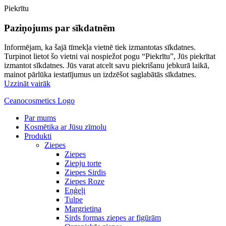
Piekrītu
Paziņojums par sīkdatnēm
Informējam, ka šajā tīmekļa vietnē tiek izmantotas sīkdatnes.
Turpinot lietot šo vietni vai nospiežot pogu “Piekrītu”, Jūs piekrītat
izmantot sīkdatnes. Jūs varat atcelt savu piekrišanu jebkurā laikā,
mainot pārlūka iestatījumus un izdzēšot saglabātās sīkdatnes.
Uzzināt vairāk
Ceanocosmetics Logo
Par mums
Kosmētika ar Jūsu zīmolu
Produkti
Ziepes
Ziepes
Ziepju torte
Ziepes Sirdis
Ziepes Roze
Eņģeļi
Tulpe
Margrietiņa
Sirds formas ziepes ar figūrām