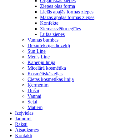
Organiskās ziepes
Ziepes olas formā
Lielās apaļās formas ziepes
Mazās apaļās formas ziepes
Konfekte
Ziemassvētku eglītes
Lufas ziepes
Vannas bumbas
Dezinfekcijas līdzekļi
Sun Line
Men's Line
Kaņepju līnija
Micelārā kosmētika
Kosmētiskās eļļas
Cietās kosmētikas līnija
Ķermenim
Dušai
Vannai
Sejai
Matiem
Izejvielas
Jaunumi
Raksti
Atsauksmes
Kontakti