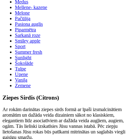
Medus
Mellene- kazene
Melone
Pačūlija
Pasiona auglis
Piparmētra
Sarkanā roze
Smiley apple
Sport
Summer fresh
Sunlight
Šokolāde
Tulpe
Upene
Vaniļa
Zemene
Ziepes Sirdis (Citrons)
Ar rokām darinātas ziepes sirds formā ar īpaši izsmalcinātiem
aromātim un dažāda veida dizainiem sākot no klasiskiem,
elegantiem līdz asociatīviem ar dažāda veida augļiem, augiem,
ogām. Tās lieliski izskatīsies Jūsu vannas istabā. Pēc ziepju
lietošanas Jūsu rokas būs patīkami mitrinātas un saglabās viegli
gaisīgu smaržu.