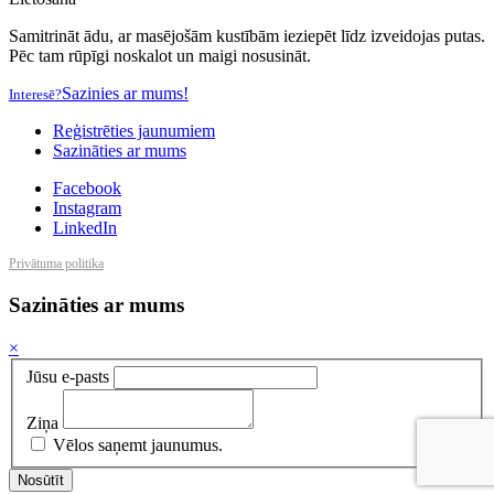
Samitrināt ādu, ar masējošām kustībām ieziepēt līdz izveidojas putas.
Pēc tam rūpīgi noskalot un maigi nosusināt.
Sazinies ar mums!
Interesē?
Reģistrēties jaunumiem
Sazināties ar mums
Facebook
Instagram
LinkedIn
Privātuma politika
Sazināties ar mums
×
Jūsu e-pasts
Ziņa
Vēlos saņemt jaunumus.