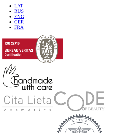
LAT
RUS
ENG
GER
FRA