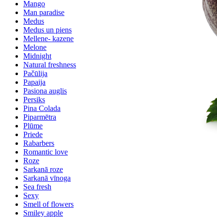
Mango
Man paradise
Medus
Medus un piens
Mellene- kazene
Melone
Midnight
Natural freshness
Pačūlija
Papaija
Pasiona auglis
Persiks
Pina Colada
Piparmētra
Plūme
Priede
Rabarbers
Romantic love
Roze
Sarkanā roze
Sarkanā vīnoga
Sea fresh
Sexy
Smell of flowers
Smiley apple