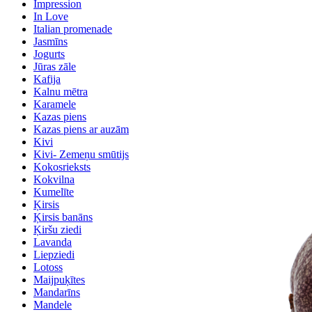
Impression
In Love
Italian promenade
Jasmīns
Jogurts
Jūras zāle
Kafija
Kalnu mētra
Karamele
Kazas piens
Kazas piens ar auzām
Kivi
Kivi- Zemeņu smūtijs
Kokosrieksts
Kokvilna
Kumelīte
Ķirsis
Ķirsis banāns
Ķiršu ziedi
Lavanda
Liepziedi
Lotoss
Maijpuķītes
Mandarīns
Mandele