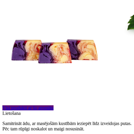
Visi produkti ar šo aromātu
Lietošana
Samitrināt ādu, ar masējošām kustībām ieziepēt līdz izveidojas putas.
Pēc tam rūpīgi noskalot un maigi nosusināt.