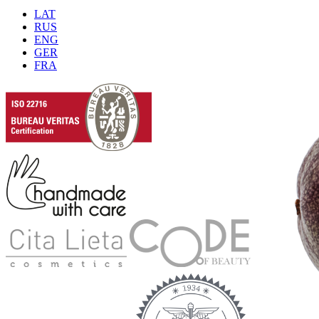
LAT
RUS
ENG
GER
FRA