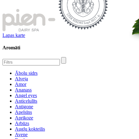
Lapas karte
Aromāti
Ābolu sidrs
Alveja
Amor
Ananass
Angel eyes
Anticelulīts
Antigone
Apelsīns
Aprikoze
Arbūzs
Augļu kokteilis
Avene