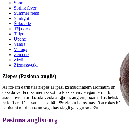
Sport
Spring fever
Summer fresh
Sunlight
Šokolāde
Tējaskoks
Tulpe
Upene
Vaniļa
Vīnoga
Zemene
Ziedi
Ziemassvētki
Ziepes (Pasiona auglis)
Ar rokām darinātas ziepes ar īpaši izsmalcinātiem aromātim un
dažāda veida dizainiem sākot no klasiskiem, elegantiem līdz
asociatīviem ar dažāda veida augļiem, augiem, ogām. Tās lieliski
izskatīsies Jūsu vannas istabā. Pēc ziepju lietošanas Jūsu rokas būs
patīkami mitrinātas un saglabās viegli gaisīgu smaržu.
Pasiona auglis
100 g