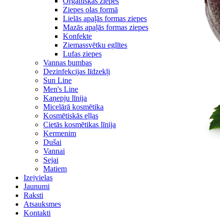
Organiskās ziepes
Ziepes olas formā
Lielās apaļās formas ziepes
Mazās apaļās formas ziepes
Konfekte
Ziemassvētku eglītes
Lufas ziepes
Vannas bumbas
Dezinfekcijas līdzekļi
Sun Line
Men's Line
Kaņepju līnija
Micelārā kosmētika
Kosmētiskās eļļas
Cietās kosmētikas līnija
Ķermenim
Dušai
Vannai
Sejai
Matiem
Izejvielas
Jaunumi
Raksti
Atsauksmes
Kontakti