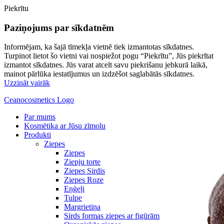
Piekrītu
Paziņojums par sīkdatnēm
Informējam, ka šajā tīmekļa vietnē tiek izmantotas sīkdatnes.
Turpinot lietot šo vietni vai nospiežot pogu “Piekrītu”, Jūs piekrītat
izmantot sīkdatnes. Jūs varat atcelt savu piekrišanu jebkurā laikā,
mainot pārlūka iestatījumus un izdzēšot saglabātās sīkdatnes.
Uzzināt vairāk
Ceanocosmetics Logo
Par mums
Kosmētika ar Jūsu zīmolu
Produkti
Ziepes
Ziepes
Ziepju torte
Ziepes Sirdis
Ziepes Roze
Eņģeļi
Tulpe
Margrietiņa
Sirds formas ziepes ar figūrām