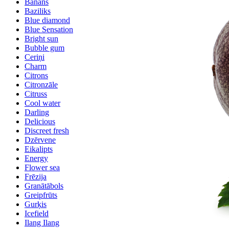
Banāns
Baziliks
Blue diamond
Blue Sensation
Bright sun
Bubble gum
Ceriņi
Charm
Citrons
Citronzāle
Citruss
Cool water
Darling
Delicious
Discreet fresh
Dzērvene
Eikalipts
Energy
Flower sea
Frēzija
Granātābols
Greipfrūts
Gurķis
Icefield
Ilang Ilang