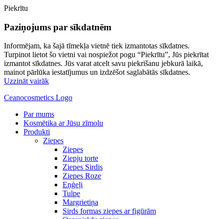
Piekrītu
Paziņojums par sīkdatnēm
Informējam, ka šajā tīmekļa vietnē tiek izmantotas sīkdatnes.
Turpinot lietot šo vietni vai nospiežot pogu “Piekrītu”, Jūs piekrītat
izmantot sīkdatnes. Jūs varat atcelt savu piekrišanu jebkurā laikā,
mainot pārlūka iestatījumus un izdzēšot saglabātās sīkdatnes.
Uzzināt vairāk
Ceanocosmetics Logo
Par mums
Kosmētika ar Jūsu zīmolu
Produkti
Ziepes
Ziepes
Ziepju torte
Ziepes Sirdis
Ziepes Roze
Eņģeļi
Tulpe
Margrietiņa
Sirds formas ziepes ar figūrām