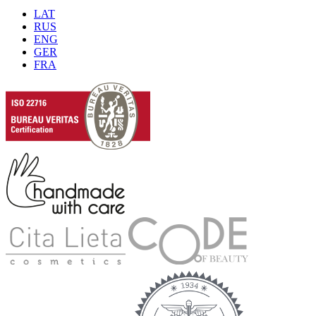
LAT
RUS
ENG
GER
FRA