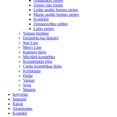
Organiskās ziepes
Ziepes olas formā
Lielās apaļās formas ziepes
Mazās apaļās formas ziepes
Konfekte
Ziemassvētku eglītes
Lufas ziepes
Vannas bumbas
Dezinfekcijas līdzekļi
Sun Line
Men's Line
Kaņepju līnija
Micelārā kosmētika
Kosmētiskās eļļas
Cietās kosmētikas līnija
Ķermenim
Dušai
Vannai
Sejai
Matiem
Izejvielas
Jaunumi
Raksti
Atsauksmes
Kontakti