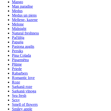
Mango
Man paradise
Medus
Medus un piens
Mellene- kazene
Melone
Midnight
Natural freshness
Pačūlija
Papaija
Pasiona auglis
Persiks
Pina Colada
Piparmētra
Plūme
Priede
Rabarbers
Romantic love
Roze
Sarkanā roze
Sarkanā vīnoga
Sea fresh
Sexy
Smell of flowers
Smiley apple