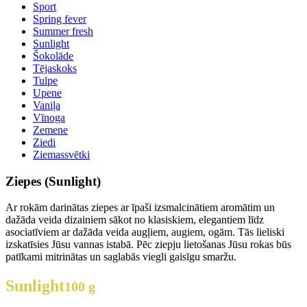
Sport
Spring fever
Summer fresh
Sunlight
Šokolāde
Tējaskoks
Tulpe
Upene
Vaniļa
Vīnoga
Zemene
Ziedi
Ziemassvētki
Ziepes (Sunlight)
Ar rokām darinātas ziepes ar īpaši izsmalcinātiem aromātim un
dažāda veida dizainiem sākot no klasiskiem, elegantiem līdz
asociatīviem ar dažāda veida augļiem, augiem, ogām. Tās lieliski
izskatīsies Jūsu vannas istabā. Pēc ziepju lietošanas Jūsu rokas būs
patīkami mitrinātas un saglabās viegli gaisīgu smaržu.
Sunlight
100 g