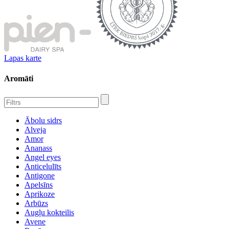
Lapas karte
Aromāti
Ābolu sidrs
Alveja
Amor
Ananass
Angel eyes
Anticelulīts
Antigone
Apelsīns
Aprikoze
Arbūzs
Augļu kokteilis
Avene