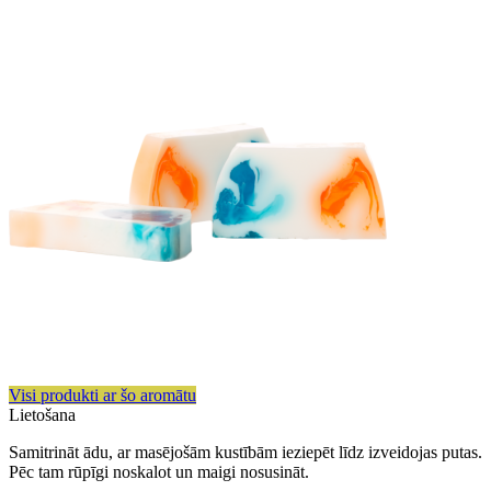
Visi produkti ar šo aromātu
Lietošana
Samitrināt ādu, ar masējošām kustībām ieziepēt līdz izveidojas putas.
Pēc tam rūpīgi noskalot un maigi nosusināt.