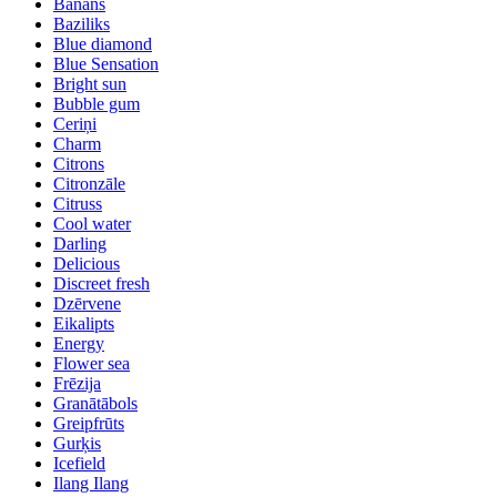
Banāns
Baziliks
Blue diamond
Blue Sensation
Bright sun
Bubble gum
Ceriņi
Charm
Citrons
Citronzāle
Citruss
Cool water
Darling
Delicious
Discreet fresh
Dzērvene
Eikalipts
Energy
Flower sea
Frēzija
Granātābols
Greipfrūts
Gurķis
Icefield
Ilang Ilang