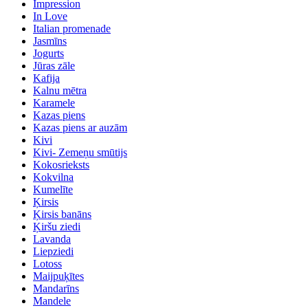
Impression
In Love
Italian promenade
Jasmīns
Jogurts
Jūras zāle
Kafija
Kalnu mētra
Karamele
Kazas piens
Kazas piens ar auzām
Kivi
Kivi- Zemeņu smūtijs
Kokosrieksts
Kokvilna
Kumelīte
Ķirsis
Ķirsis banāns
Ķiršu ziedi
Lavanda
Liepziedi
Lotoss
Maijpuķītes
Mandarīns
Mandele