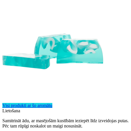
Visi produkti ar šo aromātu
Lietošana
Samitrināt ādu, ar masējošām kustībām ieziepēt līdz izveidojas putas.
Pēc tam rūpīgi noskalot un maigi nosusināt.