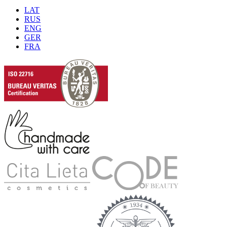
LAT
RUS
ENG
GER
FRA