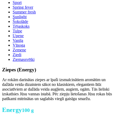
Sport
Spring fever
Summer fresh
Sunlight
Šokolāde
Tējaskoks
Tulpe
Upene
Vaniļa
Vīnoga
Zemene
Ziedi
Ziemassvētki
Ziepes (Energy)
Ar rokām darinātas ziepes ar īpaši izsmalcinātiem aromātim un
dažāda veida dizainiem sākot no klasiskiem, elegantiem līdz
asociatīviem ar dažāda veida augļiem, augiem, ogām. Tās lieliski
izskatīsies Jūsu vannas istabā. Pēc ziepju lietošanas Jūsu rokas būs
patīkami mitrinātas un saglabās viegli gaisīgu smaržu.
Energy
100 g