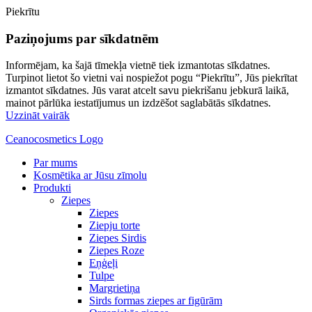
Piekrītu
Paziņojums par sīkdatnēm
Informējam, ka šajā tīmekļa vietnē tiek izmantotas sīkdatnes.
Turpinot lietot šo vietni vai nospiežot pogu “Piekrītu”, Jūs piekrītat
izmantot sīkdatnes. Jūs varat atcelt savu piekrišanu jebkurā laikā,
mainot pārlūka iestatījumus un izdzēšot saglabātās sīkdatnes.
Uzzināt vairāk
Ceanocosmetics Logo
Par mums
Kosmētika ar Jūsu zīmolu
Produkti
Ziepes
Ziepes
Ziepju torte
Ziepes Sirdis
Ziepes Roze
Eņģeļi
Tulpe
Margrietiņa
Sirds formas ziepes ar figūrām