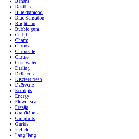
Banāns
Baziliks
Blue diamond
Blue Sensation
Bright sun
Bubble gum
Ceriņi
Charm
Citrons
Citronzāle
Citruss
Cool water
Darling
Delicious
Discreet fresh
Dzērvene
Eikalipts
Energy
Flower sea
Frēzija
Granātābols
Greipfrūts
Gurķis
Icefield
Ilang Ilang