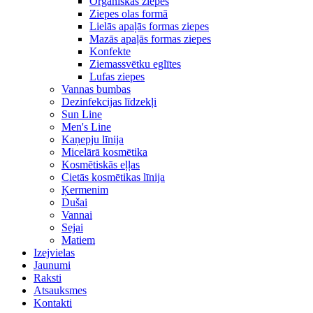
Organiskās ziepes
Ziepes olas formā
Lielās apaļās formas ziepes
Mazās apaļās formas ziepes
Konfekte
Ziemassvētku eglītes
Lufas ziepes
Vannas bumbas
Dezinfekcijas līdzekļi
Sun Line
Men's Line
Kaņepju līnija
Micelārā kosmētika
Kosmētiskās eļļas
Cietās kosmētikas līnija
Ķermenim
Dušai
Vannai
Sejai
Matiem
Izejvielas
Jaunumi
Raksti
Atsauksmes
Kontakti