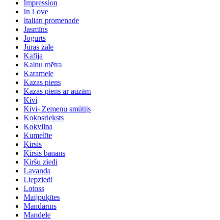
Impression
In Love
Italian promenade
Jasmīns
Jogurts
Jūras zāle
Kafija
Kalnu mētra
Karamele
Kazas piens
Kazas piens ar auzām
Kivi
Kivi- Zemeņu smūtijs
Kokosrieksts
Kokvilna
Kumelīte
Ķirsis
Ķirsis banāns
Ķiršu ziedi
Lavanda
Liepziedi
Lotoss
Maijpuķītes
Mandarīns
Mandele