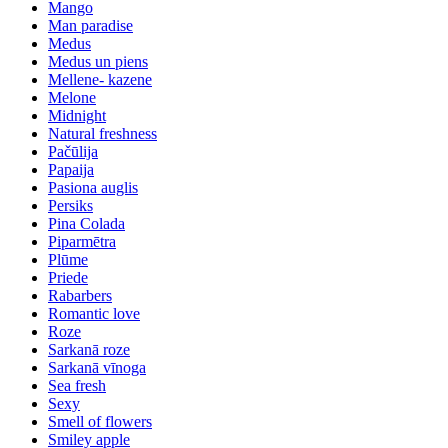
Mango
Man paradise
Medus
Medus un piens
Mellene- kazene
Melone
Midnight
Natural freshness
Pačūlija
Papaija
Pasiona auglis
Persiks
Pina Colada
Piparmētra
Plūme
Priede
Rabarbers
Romantic love
Roze
Sarkanā roze
Sarkanā vīnoga
Sea fresh
Sexy
Smell of flowers
Smiley apple