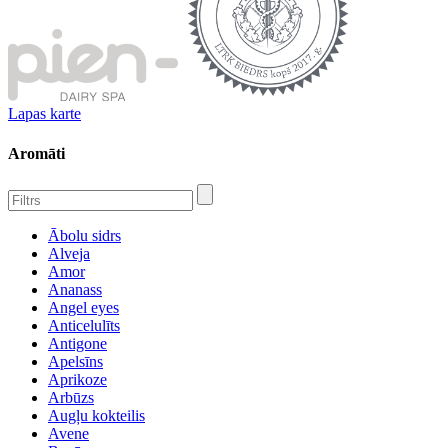
Lapas karte
Aromāti
Ābolu sidrs
Alveja
Amor
Ananass
Angel eyes
Anticelulīts
Antigone
Apelsīns
Aprikoze
Arbūzs
Augļu kokteilis
Avene