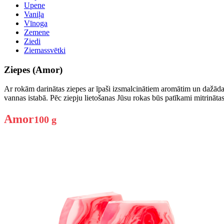
Upene
Vaniļa
Vīnoga
Zemene
Ziedi
Ziemassvētki
Ziepes (Amor)
Ar rokām darinātas ziepes ar īpaši izsmalcinātiem aromātim un dažāda 
vannas istabā. Pēc ziepju lietošanas Jūsu rokas būs patīkami mitrināta
Amor
100 g