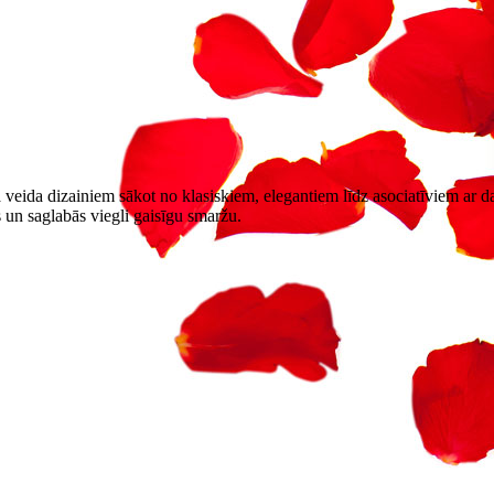
veida dizainiem sākot no klasiskiem, elegantiem līdz asociatīviem ar da
s un saglabās viegli gaisīgu smaržu.