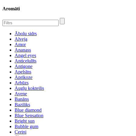
Aromāti
Ābolu sidrs
Alveja
Amor
Ananass
Angel eyes
Anticelulīts
Antigone
Apelsīns
Aprikoze
Arbūzs
Augļu kokteilis
Avene
Banāns
Baziliks
Blue diamond
Blue Sensation
Bright sun
Bubble gum
Ceriņi