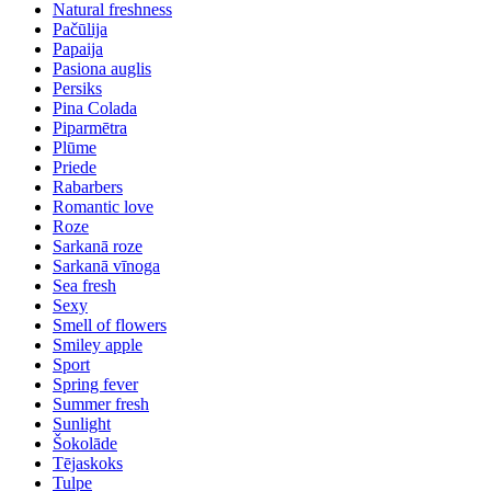
Natural freshness
Pačūlija
Papaija
Pasiona auglis
Persiks
Pina Colada
Piparmētra
Plūme
Priede
Rabarbers
Romantic love
Roze
Sarkanā roze
Sarkanā vīnoga
Sea fresh
Sexy
Smell of flowers
Smiley apple
Sport
Spring fever
Summer fresh
Sunlight
Šokolāde
Tējaskoks
Tulpe