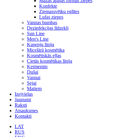
Mazās apaļās formas ziepes
Konfekte
Ziemassvētku eglītes
Lufas ziepes
Vannas bumbas
Dezinfekcijas līdzekļi
Sun Line
Men's Line
Kaņepju līnija
Micelārā kosmētika
Kosmētiskās eļļas
Cietās kosmētikas līnija
Ķermenim
Dušai
Vannai
Sejai
Matiem
Izejvielas
Jaunumi
Raksti
Atsauksmes
Kontakti
LAT
RUS