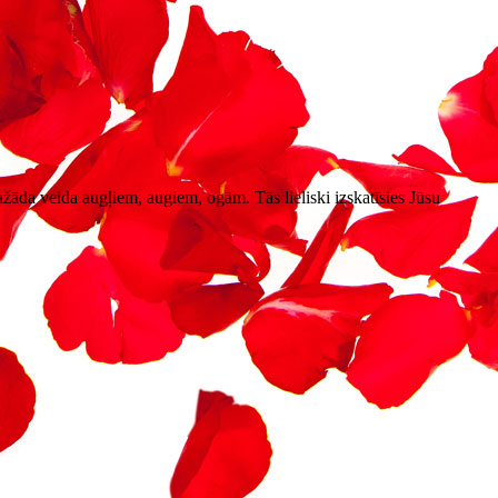
žāda veida augļiem, augiem, ogām. Tās lieliski izskatīsies Jūsu