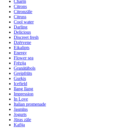
Charm
Citrons
Citronzāle
Citruss
Cool water
Darling
Delicious
Discreet fresh
Dzērvene
Eikalipts
Energy
Flower sea
Frēzija
Granātābols
Greipfrūts
Gurķis
Icefield
Ilang Ilang
Impression
In Love
Italian promenade
Jasmīns
Jogurts
Jūras zāle
Kafija