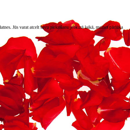
datnes. Jūs varat atcelt savu piekrišanu jebkurā laikā, mainot pārlūka