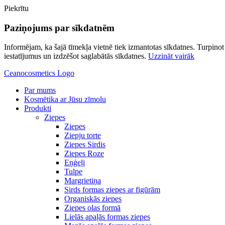
Piekrītu
Paziņojums par sīkdatnēm
Informējam, ka šajā tīmekļa vietnē tiek izmantotas sīkdatnes. Turpinot l
iestatījumus un izdzēšot saglabātās sīkdatnes.
Uzzināt vairāk
Ceanocosmetics Logo
Par mums
Kosmētika ar Jūsu zīmolu
Produkti
Ziepes
Ziepes
Ziepju torte
Ziepes Sirdis
Ziepes Roze
Eņģeļi
Tulpe
Margrietiņa
Sirds formas ziepes ar figūrām
Organiskās ziepes
Ziepes olas formā
Lielās apaļās formas ziepes