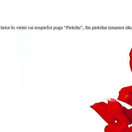
ietot šo vietni vai nospiežot pogu “Piekrītu”, Jūs piekrītat izmantot sīk