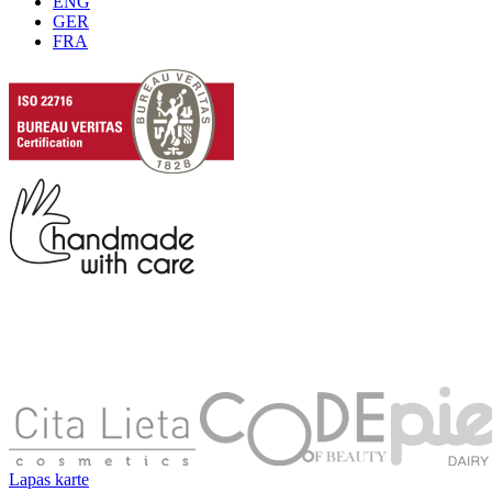
ENG
GER
FRA
Lapas karte