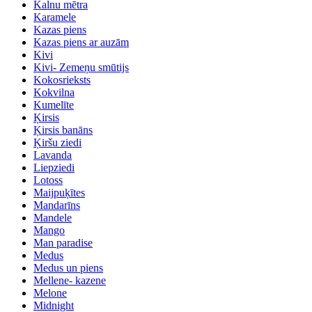
Kalnu mētra
Karamele
Kazas piens
Kazas piens ar auzām
Kivi
Kivi- Zemeņu smūtijs
Kokosrieksts
Kokvilna
Kumelīte
Ķirsis
Ķirsis banāns
Ķiršu ziedi
Lavanda
Liepziedi
Lotoss
Maijpuķītes
Mandarīns
Mandele
Mango
Man paradise
Medus
Medus un piens
Mellene- kazene
Melone
Midnight