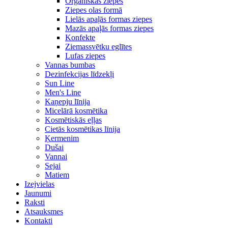
Organiskās ziepes
Ziepes olas formā
Lielās apaļās formas ziepes
Mazās apaļās formas ziepes
Konfekte
Ziemassvētku eglītes
Lufas ziepes
Vannas bumbas
Dezinfekcijas līdzekļi
Sun Line
Men's Line
Kaņepju līnija
Micelārā kosmētika
Kosmētiskās eļļas
Cietās kosmētikas līnija
Ķermenim
Dušai
Vannai
Sejai
Matiem
Izejvielas
Jaunumi
Raksti
Atsauksmes
Kontakti