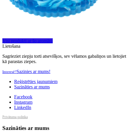
Visi produkti ar šo aromātu
Lietošana
Sagrieziet ziepju torti atsevišķos, sev vēlamos gabaliņos un lietojiet
kā parastas ziepes.
Sazinies ar mums!
Interesē?
Reģistrēties jaunumiem
Sazināties ar mums
Facebook
Instagram
LinkedIn
Privātuma politika
Sazināties ar mums