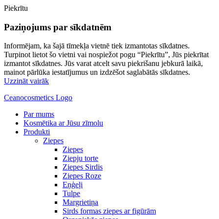
Piekrītu
Paziņojums par sīkdatnēm
Informējam, ka šajā tīmekļa vietnē tiek izmantotas sīkdatnes.
Turpinot lietot šo vietni vai nospiežot pogu “Piekrītu”, Jūs piekrītat
izmantot sīkdatnes. Jūs varat atcelt savu piekrišanu jebkurā laikā,
mainot pārlūka iestatījumus un izdzēšot saglabātās sīkdatnes.
Uzzināt vairāk
Ceanocosmetics Logo
Par mums
Kosmētika ar Jūsu zīmolu
Produkti
Ziepes
Ziepes
Ziepju torte
Ziepes Sirdis
Ziepes Roze
Eņģeļi
Tulpe
Margrietiņa
Sirds formas ziepes ar figūrām