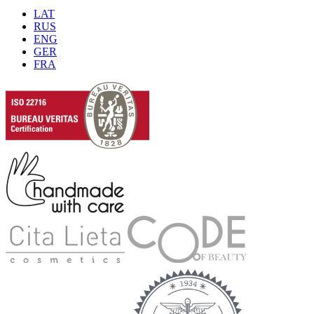
LAT
RUS
ENG
GER
FRA