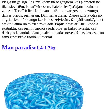
viegla un gaisīga līdz izteiktiem un bagātīgiem, kas piemēroti ne
tikai sievietēm, bet arī vīriešiem. Pateicoties īpašajam dizainam,
ziepes “Torte” ir lieliska dāvana dažādos svarīgos un nozīmīgos
dzīves brīžos, piemēram, Dzimšanasdienā. Ziepes izgatavotas no
augstas kvalitātes augu izcelsmes izejvielām, tādejādi saudzīgi, bet
efektīvi attīra un mitrina roku ādu. Papildinātas ar Auzu kodola
ekstraktu, kas piemīt barojoša iedarbība un kakao sviestu, kas
darbojas kā antioksidants, palēninot ādas novecošanās procesus un
samazinot brīvo radikāļu ietekmi.
Man paradise
1.4-1.7kg