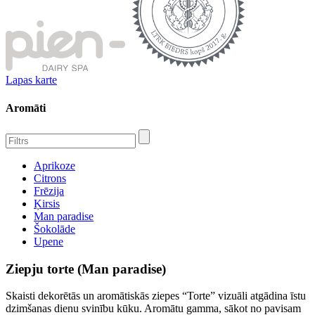
Lapas karte
Aromāti
Aprikoze
Citrons
Frēzija
Ķirsis
Man paradise
Šokolāde
Upene
Ziepju torte (Man paradise)
Skaisti dekorētās un aromātiskās ziepes “Torte” vizuāli atgādina īstu
dzimšanas dienu svinību kūku. Aromātu gamma, sākot no pavisam