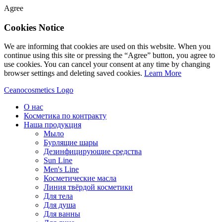
Agree
Cookies Notice
We are informing that cookies are used on this website. When you
continue using this site or pressing the “Agree” button, you agree to
use cookies. You can cancel your consent at any time by changing
browser settings and deleting saved cookies.
Learn More
Ceanocosmetics Logo
О нас
Косметика по контракту
Наша продукция
Мыло
Бурлящие шары
Дезинфицирующие средства
Sun Line
Men's Line
Косметические масла
Линия твёрдой косметики
Для тела
Для душа
Для ванны