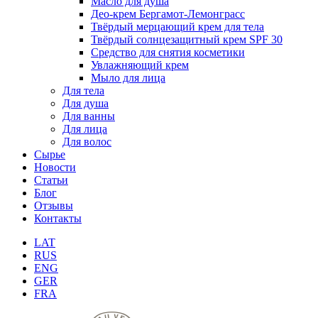
Масло для душа
Део-крем Бергамот-Лемонграсс
Твёрдый мерцающий крем для тела
Твёрдый солнцезащитный крем SPF 30
Средство для снятия косметики
Увлажняющий крем
Мыло для лица
Для тела
Для душа
Для ванны
Для лица
Для волос
Сырье
Новости
Статьи
Блог
Отзывы
Контакты
LAT
RUS
ENG
GER
FRA