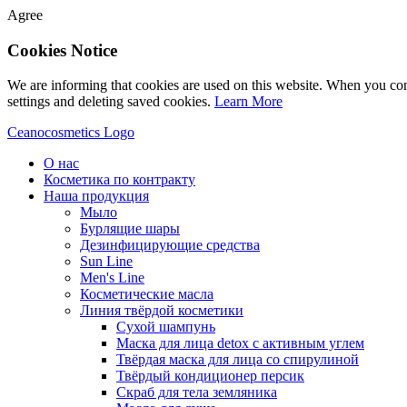
Agree
Cookies Notice
We are informing that cookies are used on this website. When you con
settings and deleting saved cookies.
Learn More
Ceanocosmetics Logo
О нас
Косметика по контракту
Наша продукция
Мыло
Бурлящие шары
Дезинфицирующие средства
Sun Line
Men's Line
Косметические масла
Линия твёрдой косметики
Сухой шампунь
Маска для лица detox с активным углем
Твёрдая маска для лица со спирулиной
Твёрдый кондиционер персик
Скраб для тела земляника