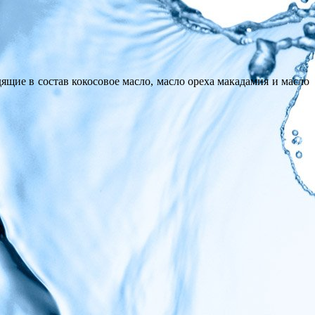
щие в состав кокосовое масло, масло ореха макадамия и масло