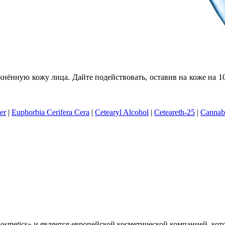
ённую кожу лица. Дайте подействовать, оставив на коже на 10
er
|
Euphorbia Cerifera Cera
|
Cetearyl Alcohol
|
Ceteareth-25
|
Cannabi
Cosmetics» и является европейской косметической компанией, ко