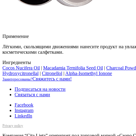
Применение
Лёгкими, скользящими движениями нанесите продукт на увлажн
косметическими салфетками.
Ингредиенты
Cocos Nucifera Oil
|
Macadamia Ternifolia Seed Oil
|
Charcoal Powd
Hydroxycitronellal
|
Citronellol
|
Alpha-Isomethyl Ionone
Свяжитесь с нами!
Заинтересованы?
Подписаться на новости
Cвязаться с нами
Facebook
Instagram
LinkedIn
Privacy policy
Компания “Cita Lieta” оперирует под торговой маркой «Ceano 