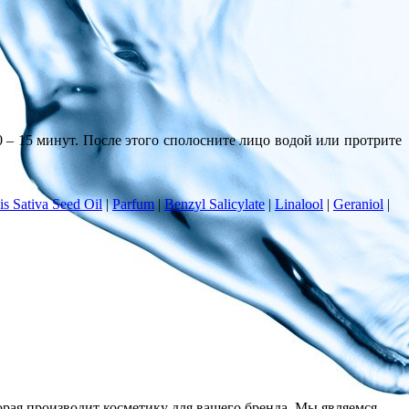
 – 15 минут. После этого сполосните лицо водой или протрите
s Sativa Seed Oil
|
Parfum
|
Benzyl Salicylate
|
Linalool
|
Geraniol
|
торая производит косметику для вашего бренда. Мы являемся