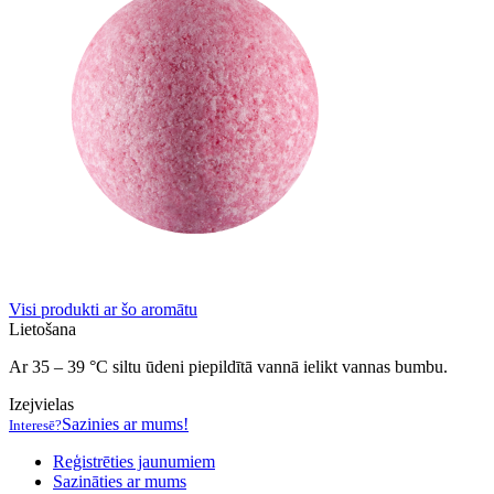
Visi produkti ar šo aromātu
Lietošana
Ar 35 – 39 °C siltu ūdeni piepildītā vannā ielikt vannas bumbu.
Izejvielas
Sazinies ar mums!
Interesē?
Reģistrēties jaunumiem
Sazināties ar mums