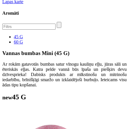
Lapas karte
Aromāti
45 G
60 G
Vannas bumbas Mini (45 G)
Ar rokām gatavotās bumbas satur vīnogu kauliņu eļļu, jūras sāli un
ēteriskās eļļas. Katra pelde vannā būs īpaša un piešķirs devu
dzīvesprieka! Dabisks produkts ar mīkstinošu un mitrinošu
iedarbību, brīnišķīgi smaržo un izklaidējoši burbuļo. Ieteicams visu
ādas tipu kopšanai.
45 G
new