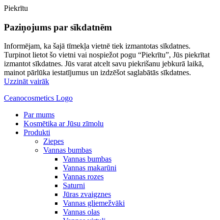
Piekrītu
Paziņojums par sīkdatnēm
Informējam, ka šajā tīmekļa vietnē tiek izmantotas sīkdatnes.
Turpinot lietot šo vietni vai nospiežot pogu “Piekrītu”, Jūs piekrītat
izmantot sīkdatnes. Jūs varat atcelt savu piekrišanu jebkurā laikā,
mainot pārlūka iestatījumus un izdzēšot saglabātās sīkdatnes.
Uzzināt vairāk
Ceanocosmetics Logo
Par mums
Kosmētika ar Jūsu zīmolu
Produkti
Ziepes
Vannas bumbas
Vannas bumbas
Vannas makarūni
Vannas rozes
Saturni
Jūras zvaigznes
Vannas gliemežvāki
Vannas olas