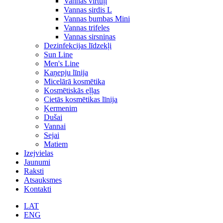
Vannas virtuļi
Vannas sirdis L
Vannas bumbas Mini
Vannas trifeles
Vannas sirsniņas
Dezinfekcijas līdzekļi
Sun Line
Men's Line
Kaņepju līnija
Micelārā kosmētika
Kosmētiskās eļļas
Cietās kosmētikas līnija
Ķermenim
Dušai
Vannai
Sejai
Matiem
Izejvielas
Jaunumi
Raksti
Atsauksmes
Kontakti
LAT
ENG