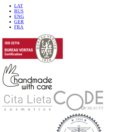
LAT
RUS
ENG
GER
FRA