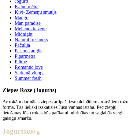
Jogurts
Kalnu mētra
Kivi- Zemeņu smūtijs
Mango
Man paradise
Mellene- kazene
Midnight
Natural freshness
Pačūlija
Pasiona auglis
Piparmētra
Plūme
Romantic love
Sarkanā vīnoga
Summer fresh
Ziepes Roze (Jogurts)
Ar rokām darinātas ziepes ar īpaši izsmalcinātiem aromātiem rožu
formā. Tās lieliski izskatīsies Jūsu vannas istabā. Pēc ziepju
lietošanas Jūsu rokas būs patīkami mitrinātas un saglabās viegli
gaisīgu smaržu.
Jogurts
100 g