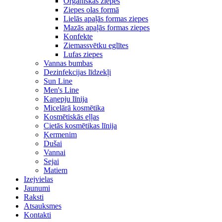
Organiskās ziepes
Ziepes olas formā
Lielās apaļās formas ziepes
Mazās apaļās formas ziepes
Konfekte
Ziemassvētku eglītes
Lufas ziepes
Vannas bumbas
Dezinfekcijas līdzekļi
Sun Line
Men's Line
Kaņepju līnija
Micelārā kosmētika
Kosmētiskās eļļas
Cietās kosmētikas līnija
Ķermenim
Dušai
Vannai
Sejai
Matiem
Izejvielas
Jaunumi
Raksti
Atsauksmes
Kontakti