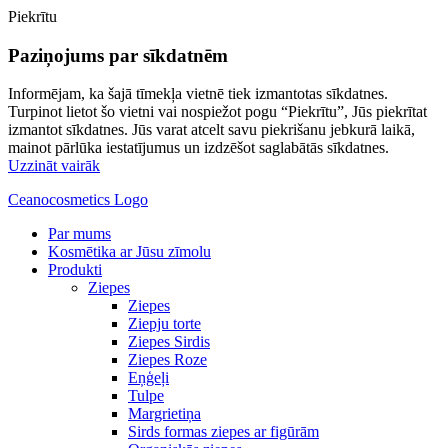
Piekrītu
Paziņojums par sīkdatnēm
Informējam, ka šajā tīmekļa vietnē tiek izmantotas sīkdatnes.
Turpinot lietot šo vietni vai nospiežot pogu “Piekrītu”, Jūs piekrītat
izmantot sīkdatnes. Jūs varat atcelt savu piekrišanu jebkurā laikā,
mainot pārlūka iestatījumus un izdzēšot saglabātās sīkdatnes.
Uzzināt vairāk
Ceanocosmetics Logo
Par mums
Kosmētika ar Jūsu zīmolu
Produkti
Ziepes
Ziepes
Ziepju torte
Ziepes Sirdis
Ziepes Roze
Eņģeļi
Tulpe
Margrietiņa
Sirds formas ziepes ar figūrām