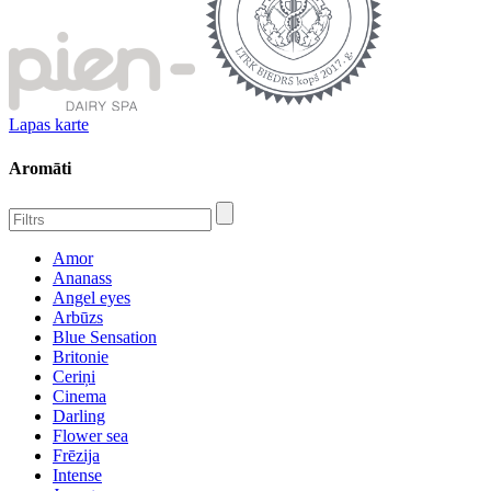
Lapas karte
Aromāti
Amor
Ananass
Angel eyes
Arbūzs
Blue Sensation
Britonie
Ceriņi
Cinema
Darling
Flower sea
Frēzija
Intense