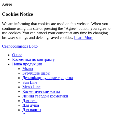
Agree
Cookies Notice
We are informing that cookies are used on this website. When you
continue using this site or pressing the “Agree” button, you agree to
use cookies. You can cancel your consent at any time by changing
browser settings and deleting saved cookies.
Learn More
Ceanocosmetics Logo
О нас
Косметика по контракту
Наша продукция
Мыло
Бурлящие шары
Дезинфицирующие средства
Sun Line
Men's Line
Косметические масла
Линия твёрдой косметики
Для тела
Для душа
Для ванны