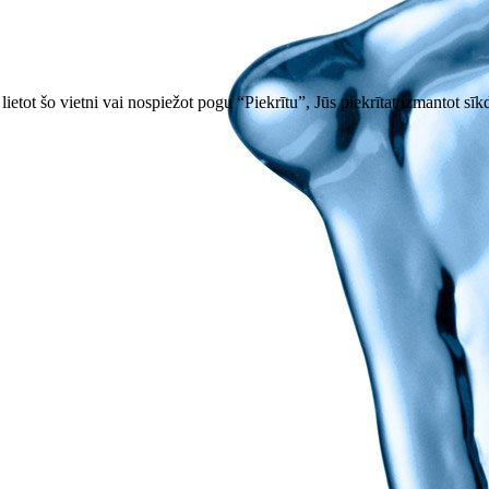
ietot šo vietni vai nospiežot pogu “Piekrītu”, Jūs piekrītat izmantot sīk