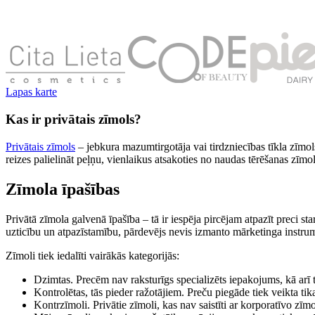
Lapas karte
Kas ir privātais zīmols?
Privātais zīmols
– jebkura mazumtirgotāja vai tirdzniecības tīkla zīmol
reizes palielināt peļņu, vienlaikus atsakoties no naudas tērēšanas zīmo
Zīmola īpašības
Privātā zīmola galvenā īpašība – tā ir iespēja pircējam atpazīt preci st
uzticību un atpazīstamību, pārdevējs nevis izmanto mārketinga instru
Zīmoli tiek iedalīti vairākās kategorijās:
Dzimtas. Precēm nav raksturīgs specializēts iepakojums, kā arī
Kontrolētas, tās pieder ražotājiem. Preču piegāde tiek veikta t
Kontrzīmoli. Privātie zīmoli, kas nav saistīti ar korporatīvo zīmo