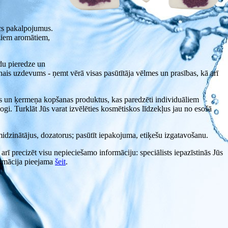
s pakalpojumus.
dziem aromātiem,
du pieredze un
enais uzdevums - ņemt vērā visas pasūtītāja vēlmes un prasības, kā arī
as un ķermeņa kopšanas produktus, kas paredzēti individuāliem
gi. Turklāt Jūs varat izvēlēties kosmētiskos līdzekļus jau no esošā
midzinātājus, dozatorus; pasūtīt iepakojuma, etiķešu izgatavošanu.
ī precizēt visu nepieciešamo informāciju: speciālists iepazīstinās Jūs
ormācija pieejama
šeit
.