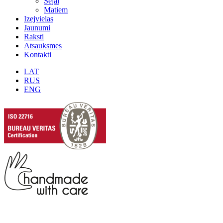
Sejai
Matiem
Izejvielas
Jaunumi
Raksti
Atsauksmes
Kontakti
LAT
RUS
ENG