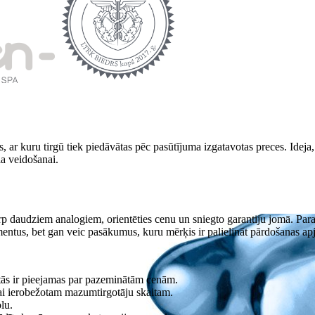
s, ar kuru tirgū tiek piedāvātas pēc pasūtījuma izgatavotas preces. Idej
la veidošanai.
arp daudziem analogiem, orientēties cenu un sniegto garantiju jomā. Parast
mentus, bet gan veic pasākumus, kuru mērķis ir palielināt pārdošanas a
 tās ir pieejamas par pazeminātām cenām.
ikai ierobežotam mazumtirgotāju skaitam.
lu.