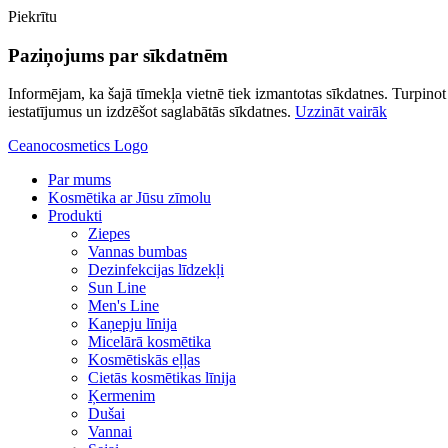
Piekrītu
Paziņojums par sīkdatnēm
Informējam, ka šajā tīmekļa vietnē tiek izmantotas sīkdatnes. Turpinot l
iestatījumus un izdzēšot saglabātās sīkdatnes.
Uzzināt vairāk
Ceanocosmetics Logo
Par mums
Kosmētika ar Jūsu zīmolu
Produkti
Ziepes
Vannas bumbas
Dezinfekcijas līdzekļi
Sun Line
Men's Line
Kaņepju līnija
Micelārā kosmētika
Kosmētiskās eļļas
Cietās kosmētikas līnija
Ķermenim
Dušai
Vannai