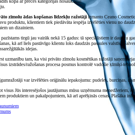
dīts kopā ar preces kategorijas nosaukumu.
ju.
āto zīmolu ādas kopšanas līdzekļu ražotāji
izmanto Ceano Cosmetic
vu produktu, klientiem tiek piedāvāta iespēja izvēlēties vienu no dau
miem un dizainiem.
azīstams tirgū jau vairāk nekā 15 gadus: tā speciālistiem ir daudzu ga
šanas, kā arī liels pastāvīgo klientu loks daudzās pasaules valstīs. Galv
issarežģītākās idejas.
rst uzmanību tam, ka visi privāto zīmolu kosmētikas ražotāji saņem sej
isus izstrādes/ražošanas procesa posmus kontrolē vadošie ķīmiķi-tehnolo
gumražotāji var izvēlēties oriģinālu iepakojumu: pudeles, burciņas, izs
ot visus Jūs interesējošos jautājumus mūsu uzņēmuma menedžeriem, kā ar
jiem produktiem un pakalpojumiem, kā arī aprēķinās cenas. Plašāka inf
 jaunumiem
r mums