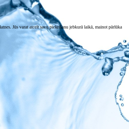
datnes. Jūs varat atcelt savu piekrišanu jebkurā laikā, mainot pārlūka