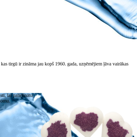
a, kas tirgū ir zināma jau kopš 1960. gada, uzņēmējiem ļāva vairākas
i, lai palielinātu
pjomu.