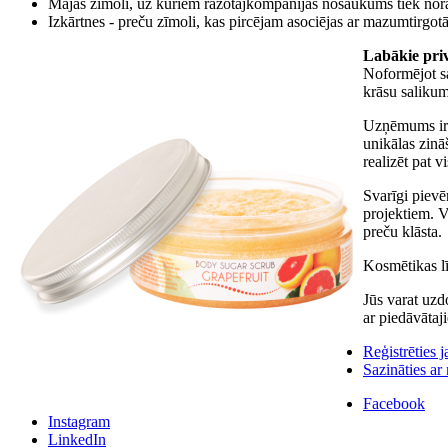
Mājas zīmoli, uz kuriem ražotājkompānijas nosaukums tiek norā
Izkārtnes - preču zīmoli, kas pircējam asociējas ar mazumtirgotā
Labākie priv
Noformējot sa
krāsu saliku
Uzņēmums ir p
unikālas zinā
realizēt pat v
Svarīgi pievē
projektiem. V
preču klāsta.
Kosmētikas lī
Jūs varat uzd
ar piedāvāta
Reģistrēties
Sazināties a
Facebook
Instagram
LinkedIn